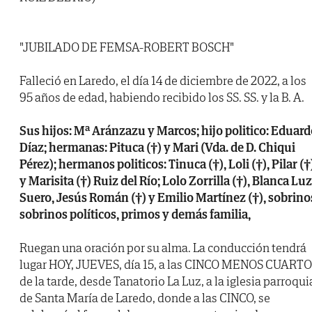
"JUBILADO DE FEMSA-ROBERT BOSCH"
Falleció en Laredo, el día 14 de diciembre de 2022, a los
95 años de edad, habiendo recibido los SS. SS. y la B. A.
Sus hijos: Mª Aránzazu y Marcos; hijo politico: Eduar
Díaz; hermanas: Pituca (†) y Mari (Vda. de D. Chiqui
Pérez); hermanos politicos: Tinuca (†), Loli (†), Pilar (†
y Marisita (†) Ruiz del Río; Lolo Zorrilla (†), Blanca Luz
Suero, Jesús Román (†) y Emilio Martínez (†), sobrino
sobrinos políticos, primos y demás familia,
Ruegan una oración por su alma. La conducción tendrá
lugar HOY, JUEVES, día 15, a las CINCO MENOS CUARTO
de la tarde, desde Tanatorio La Luz, a la iglesia parroqui
de Santa María de Laredo, donde a las CINCO, se