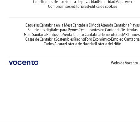
Condiciones de uso
Política de privacidad
Publicidad
Mapa web
Compromisos editoriales
Política de cookies
Esquelas
Cantabria en la Mesa
Cantabria DModa
Agenda Cantabria
Playas
Soluciones digitales para Pymes
Restaurantes en Cantabria
De tiendas
Guía Sanitaria
Puntos de Venta
Talento Cantabria
Hemeroteca
STARTinnov
Casas de Cantabria
Sostenibles
Racing
Foro Económico
Empleo Cantabria
Carlos Alcaraz
Lotería de Navidad
Lotería del Niño
Webs de Vocento