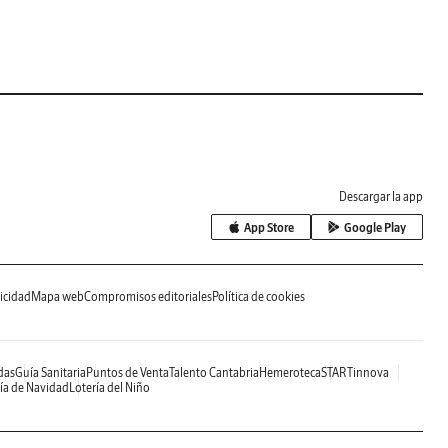
Descargar la app
App Store
Google Play
icidad
Mapa web
Compromisos editoriales
Política de cookies
das
Guía Sanitaria
Puntos de Venta
Talento Cantabria
Hemeroteca
STARTinnova
ía de Navidad
Lotería del Niño