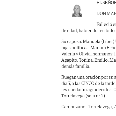
EL SEÑO
DON MAR
Falleció e
de edad, habiendo recibido 
Su esposa: Manuela (Líber) U
hijas políticas: Mariam Eche
Valeria y Olivia, hermanos: 
Agapito, Toñina, Emilio, Mar
demás familia,
Ruegan una oración por su 
día 7, a las CINCO de la tar
les quedarán agradecidos. C
Torrelavega (sala nº 2).
Campuzano - Torrelavega, 7 