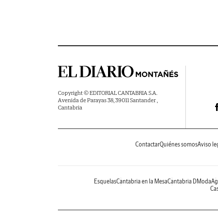
Copyright © EDITORIAL CANTABRIA S.A.
Avenida de Parayas 38, 39011 Santander ,
Cantabria
Contactar
Quiénes somos
Aviso le
Esquelas
Cantabria en la Mesa
Cantabria DModa
Ag
Cas