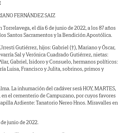
R
IANO FERNÁNDEZ SAIZ
n Torrelavega, el día 6 de junio de 2022, a los 87 años
los Santos Sacramentos y la Bendición Apostólica.
rresti Gutiérrez, hijos: Gabriel (†), Mariano y Óscar,
varría Sal y Verónica Cuadrado Gutiérrez, nietas:
Pilar, Gabriel, Isidoro y Consuelo, hermanos políticos:
ía Luisa, Francisco y Julita, sobrinos, primos y
alma. La inhumación del cadáver será HOY, MARTES,
de, en el cementerio de Campuzano, por cuyos favores
apilla Ardiente: Tanatorio Nereo Hnos. Miravalles en
de junio de 2022.