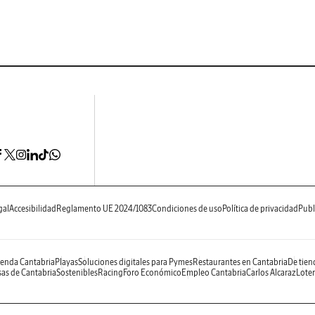
gal
Accesibilidad
Reglamento UE 2024/1083
Condiciones de uso
Política de privacidad
Publ
enda Cantabria
Playas
Soluciones digitales para Pymes
Restaurantes en Cantabria
De tien
as de Cantabria
Sostenibles
Racing
Foro Económico
Empleo Cantabria
Carlos Alcaraz
Loter