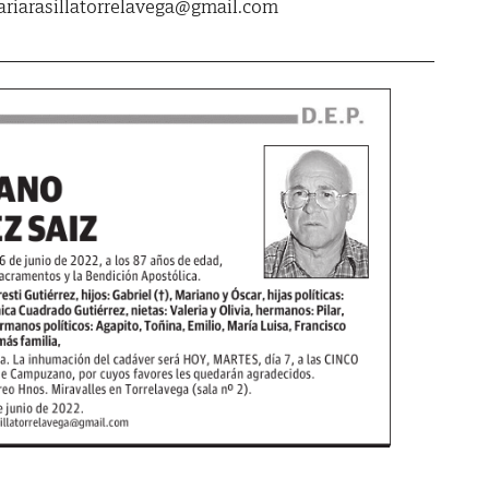
rariarasillatorrelavega@gmail.com