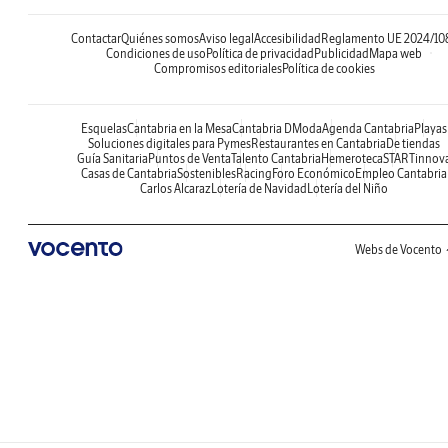
Contactar
Quiénes somos
Aviso legal
Accesibilidad
Reglamento UE 2024/10
Condiciones de uso
Política de privacidad
Publicidad
Mapa web
Compromisos editoriales
Política de cookies
Esquelas
Cantabria en la Mesa
Cantabria DModa
Agenda Cantabria
Playas
Soluciones digitales para Pymes
Restaurantes en Cantabria
De tiendas
Guía Sanitaria
Puntos de Venta
Talento Cantabria
Hemeroteca
STARTinnov
Casas de Cantabria
Sostenibles
Racing
Foro Económico
Empleo Cantabria
Carlos Alcaraz
Lotería de Navidad
Lotería del Niño
Webs de Vocento