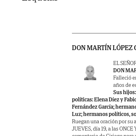
DON MARTÍN LÓPEZ
EL SEÑO
DON MAR
Falleció e
años de ed
Sus hijos
políticas: Elena Díez y Fab
Fernández García; hermanos: 
Luz; hermanos políticos, s
Ruegan una oración por su 
JUEVES, día 19, a las ONCE 
cementerio de Ciriego para 