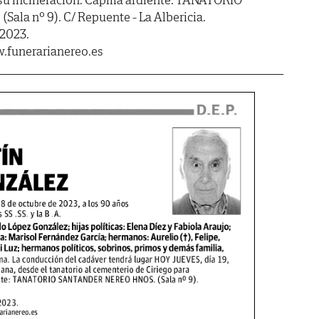
a nº 9). C/ Repuente - La Albericia.
 2023.
.funerarianereo.es