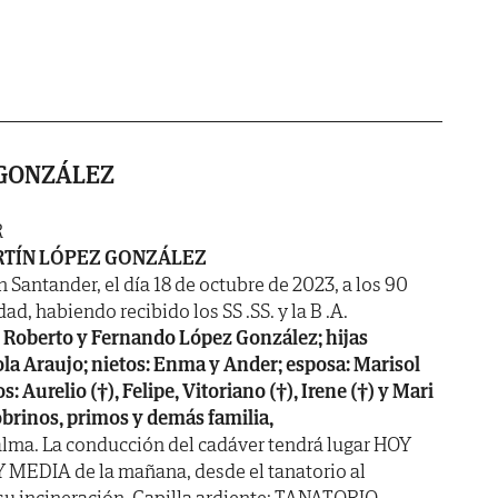
 GONZÁLEZ
R
TÍN LÓPEZ GONZÁLEZ
n Santander, el día 18 de octubre de 2023, a los 90
ad, habiendo recibido los SS .SS. y la B .A.
: Roberto y Fernando López González; hijas
iola Araujo; nietos: Enma y Ander; esposa: Marisol
Aurelio (†), Felipe, Vitoriano (†), Irene (†) y Mari
obrinos, primos y demás familia,
alma. La conducción del cadáver tendrá lugar HOY
Y MEDIA de la mañana, desde el tanatorio al
su incineración. Capilla ardiente: TANATORIO