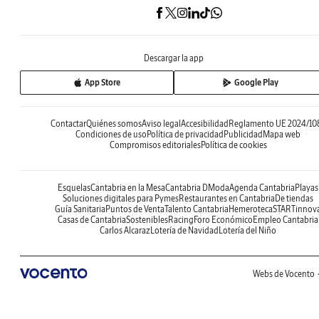
Descargar la app
App Store
Google Play
Contactar
Quiénes somos
Aviso legal
Accesibilidad
Reglamento UE 2024/10
Condiciones de uso
Política de privacidad
Publicidad
Mapa web
Compromisos editoriales
Política de cookies
Esquelas
Cantabria en la Mesa
Cantabria DModa
Agenda Cantabria
Playas
Soluciones digitales para Pymes
Restaurantes en Cantabria
De tiendas
Guía Sanitaria
Puntos de Venta
Talento Cantabria
Hemeroteca
STARTinnov
Casas de Cantabria
Sostenibles
Racing
Foro Económico
Empleo Cantabria
Carlos Alcaraz
Lotería de Navidad
Lotería del Niño
Webs de Vocento