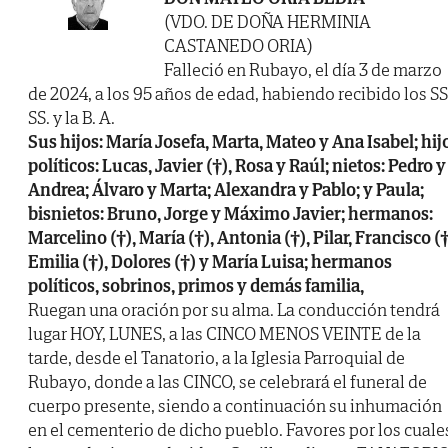
(VDO. DE DOÑA HERMINIA
CASTANEDO ORIA)
Falleció en Rubayo, el día 3 de marzo
de 2024, a los 95 años de edad, habiendo recibido los SS
SS. y la B. A.
Sus hijos: María Josefa, Marta, Mateo y Ana Isabel; hij
políticos: Lucas, Javier (†), Rosa y Raúl; nietos: Pedro y
Andrea; Álvaro y Marta; Alexandra y Pablo; y Paula;
bisnietos: Bruno, Jorge y Máximo Javier; hermanos:
Marcelino (†), María (†), Antonia (†), Pilar, Francisco (†
Emilia (†), Dolores (†) y María Luisa; hermanos
políticos, sobrinos, primos y demás familia,
Ruegan una oración por su alma. La conducción tendrá
lugar HOY, LUNES, a las CINCO MENOS VEINTE de la
tarde, desde el Tanatorio, a la Iglesia Parroquial de
Rubayo, donde a las CINCO, se celebrará el funeral de
cuerpo presente, siendo a continuación su inhumación
en el cementerio de dicho pueblo. Favores por los cuale