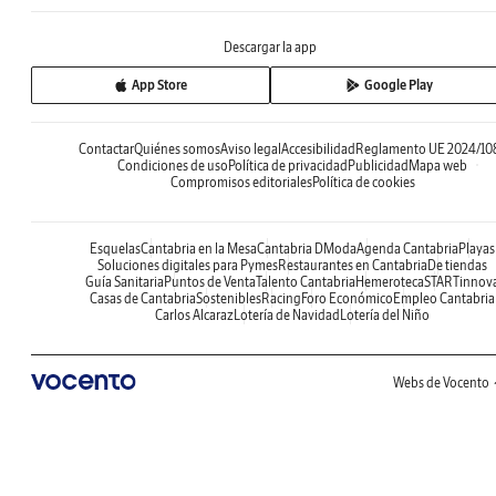
Descargar la app
App Store
Google Play
Contactar
Quiénes somos
Aviso legal
Accesibilidad
Reglamento UE 2024/10
Condiciones de uso
Política de privacidad
Publicidad
Mapa web
Compromisos editoriales
Política de cookies
Esquelas
Cantabria en la Mesa
Cantabria DModa
Agenda Cantabria
Playas
Soluciones digitales para Pymes
Restaurantes en Cantabria
De tiendas
Guía Sanitaria
Puntos de Venta
Talento Cantabria
Hemeroteca
STARTinnov
Casas de Cantabria
Sostenibles
Racing
Foro Económico
Empleo Cantabria
Carlos Alcaraz
Lotería de Navidad
Lotería del Niño
Webs de Vocento