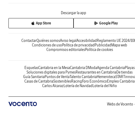
Descargar la app
App Store
Google Play
Contactar
Quiénes somos
Aviso legal
Accesibilidad
Reglamento UE 2024/10
Condiciones de uso
Política de privacidad
Publicidad
Mapa web
Compromisos editoriales
Política de cookies
Esquelas
Cantabria en la Mesa
Cantabria DModa
Agenda Cantabria
Playas
Soluciones digitales para Pymes
Restaurantes en Cantabria
De tiendas
Guía Sanitaria
Puntos de Venta
Talento Cantabria
Hemeroteca
STARTinnov
Casas de Cantabria
Sostenibles
Racing
Foro Económico
Empleo Cantabria
Carlos Alcaraz
Lotería de Navidad
Lotería del Niño
Webs de Vocento