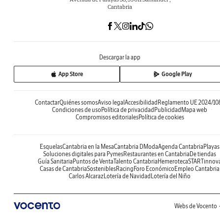
Cantabria
Descargar la app
App Store
Google Play
Contactar
Quiénes somos
Aviso legal
Accesibilidad
Reglamento UE 2024/10
Condiciones de uso
Política de privacidad
Publicidad
Mapa web
Compromisos editoriales
Política de cookies
Esquelas
Cantabria en la Mesa
Cantabria DModa
Agenda Cantabria
Playas
Soluciones digitales para Pymes
Restaurantes en Cantabria
De tiendas
Guía Sanitaria
Puntos de Venta
Talento Cantabria
Hemeroteca
STARTinnov
Casas de Cantabria
Sostenibles
Racing
Foro Económico
Empleo Cantabria
Carlos Alcaraz
Lotería de Navidad
Lotería del Niño
Webs de Vocento