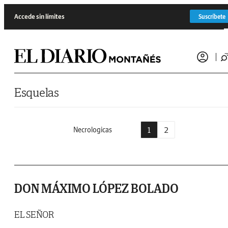
Saltar al contenido
Accede sin límites
Suscríbete
Esquelas
1
2
Necrologicas
DON MÁXIMO LÓPEZ BOLADO
EL SEÑOR