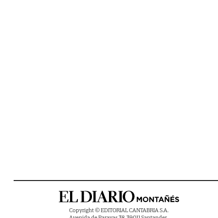
Copyright © EDITORIAL CANTABRIA S.A.
Avenida de Parayas 38, 39011 Santander ,