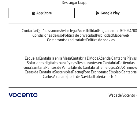
Descargar la app
App Store
Google Play
Contactar
Quiénes somos
Aviso legal
Accesibilidad
Reglamento UE 2024/10
Condiciones de uso
Política de privacidad
Publicidad
Mapa web
Compromisos editoriales
Política de cookies
Esquelas
Cantabria en la Mesa
Cantabria DModa
Agenda Cantabria
Playas
Soluciones digitales para Pymes
Restaurantes en Cantabria
De tiendas
Guía Sanitaria
Puntos de Venta
Talento Cantabria
Hemeroteca
STARTinnov
Casas de Cantabria
Sostenibles
Racing
Foro Económico
Empleo Cantabria
Carlos Alcaraz
Lotería de Navidad
Lotería del Niño
Webs de Vocento