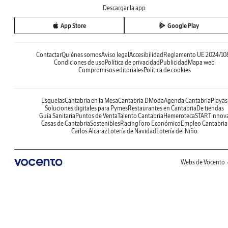
Descargar la app
App Store
Google Play
Contactar
Quiénes somos
Aviso legal
Accesibilidad
Reglamento UE 2024/10
Condiciones de uso
Política de privacidad
Publicidad
Mapa web
Compromisos editoriales
Política de cookies
Esquelas
Cantabria en la Mesa
Cantabria DModa
Agenda Cantabria
Playas
Soluciones digitales para Pymes
Restaurantes en Cantabria
De tiendas
Guía Sanitaria
Puntos de Venta
Talento Cantabria
Hemeroteca
STARTinnov
Casas de Cantabria
Sostenibles
Racing
Foro Económico
Empleo Cantabria
Carlos Alcaraz
Lotería de Navidad
Lotería del Niño
Webs de Vocento