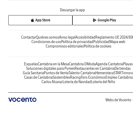
Descargar la app
App Store
Google Play
Contactar
Quiénes somos
Aviso legal
Accesibilidad
Reglamento UE 2024/10
Condiciones de uso
Política de privacidad
Publicidad
Mapa web
Compromisos editoriales
Política de cookies
Esquelas
Cantabria en la Mesa
Cantabria DModa
Agenda Cantabria
Playas
Soluciones digitales para Pymes
Restaurantes en Cantabria
De tiendas
Guía Sanitaria
Puntos de Venta
Talento Cantabria
Hemeroteca
STARTinnov
Casas de Cantabria
Sostenibles
Racing
Foro Económico
Empleo Cantabria
Carlos Alcaraz
Lotería de Navidad
Lotería del Niño
Webs de Vocento