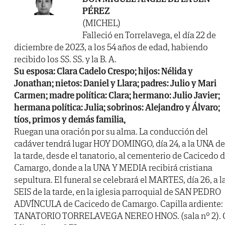
PÉREZ
(MICHEL)
Falleció en Torrelavega, el día 22 de
diciembre de 2023, a los 54 años de edad, habiendo
recibido los SS. SS. y la B. A.
Su esposa: Clara Cadelo Crespo; hijos: Nélida y
Jonathan; nietos: Daniel y Llara; padres: Julio y Mari
Carmen; madre política: Clara; hermano: Julio Javier;
hermana política: Julia; sobrinos: Alejandro y Álvaro;
tíos, primos y demás familia,
Ruegan una oración por su alma. La conducción del
cadáver tendrá lugar HOY DOMINGO, día 24, a la UNA de
la tarde, desde el tanatorio, al cementerio de Cacicedo 
Camargo, donde a la UNA Y MEDIA recibirá cristiana
sepultura. El funeral se celebrará el MARTES, día 26, a l
SEIS de la tarde, en la iglesia parroquial de SAN PEDRO
ADVÍNCULA de Cacicedo de Camargo. Capilla ardiente:
TANATORIO TORRELAVEGA NEREO HNOS. (sala nº 2). 