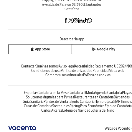
Avenida de Parayas 38, 39011 Santander ,
Cantabria
Descargar la app
App Store
Google Play
Contactar
Quiénes somos
Aviso legal
Accesibilidad
Reglamento UE 2024/10
Condiciones de uso
Política de privacidad
Publicidad
Mapa web
Compromisos editoriales
Política de cookies
Esquelas
Cantabria en la Mesa
Cantabria DModa
Agenda Cantabria
Playas
Soluciones digitales para Pymes
Restaurantes en Cantabria
De tiendas
Guía Sanitaria
Puntos de Venta
Talento Cantabria
Hemeroteca
STARTinnov
Casas de Cantabria
Sostenibles
Racing
Foro Económico
Empleo Cantabria
Carlos Alcaraz
Lotería de Navidad
Lotería del Niño
Webs de Vocento