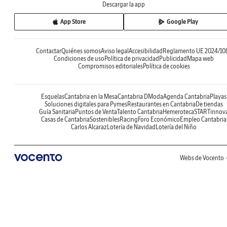
Descargar la app
App Store
Google Play
Contactar
Quiénes somos
Aviso legal
Accesibilidad
Reglamento UE 2024/10
Condiciones de uso
Política de privacidad
Publicidad
Mapa web
Compromisos editoriales
Política de cookies
Esquelas
Cantabria en la Mesa
Cantabria DModa
Agenda Cantabria
Playas
Soluciones digitales para Pymes
Restaurantes en Cantabria
De tiendas
Guía Sanitaria
Puntos de Venta
Talento Cantabria
Hemeroteca
STARTinnov
Casas de Cantabria
Sostenibles
Racing
Foro Económico
Empleo Cantabria
Carlos Alcaraz
Lotería de Navidad
Lotería del Niño
Webs de Vocento