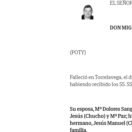
EL SEÑO
DON MIG
(POTY)
Falleció en Torrelavega, el 
habiendo recibido los SS. SS. 
Su esposa, Mª Dolores Sangi
Jesús (Chucho) y Mª Paz; hi
hermano, Jesús Manuel (Ch
familia,