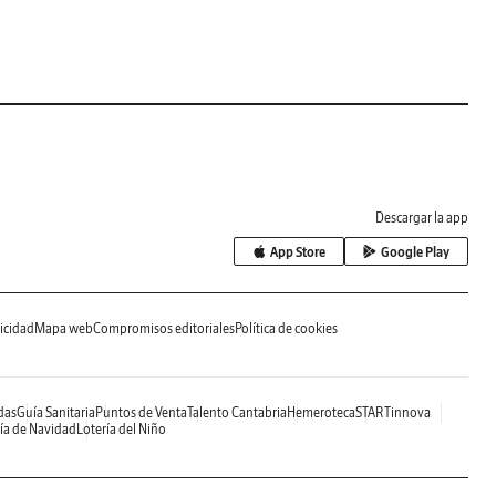
Descargar la app
App Store
Google Play
icidad
Mapa web
Compromisos editoriales
Política de cookies
das
Guía Sanitaria
Puntos de Venta
Talento Cantabria
Hemeroteca
STARTinnova
ía de Navidad
Lotería del Niño