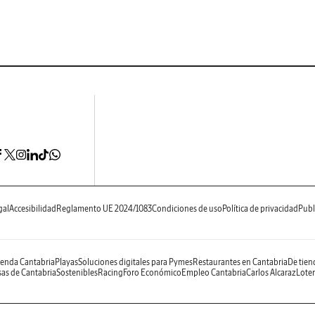
gal
Accesibilidad
Reglamento UE 2024/1083
Condiciones de uso
Política de privacidad
Publ
enda Cantabria
Playas
Soluciones digitales para Pymes
Restaurantes en Cantabria
De tien
as de Cantabria
Sostenibles
Racing
Foro Económico
Empleo Cantabria
Carlos Alcaraz
Loter