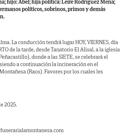
a; hijo: Abel; hija política: Leire Rodríguez Mena;
ermanos políticos, sobrinos, primos y demás
n.
alma. La conducción tendrá lugar HOY, VIERNES, día
 de la tarde, desde Tanatorio El Alisal, a la iglesia
eñacastillo), donde a las SIETE, se celebrará el
siendo a continuación la incineración en el
Montañesa (Raos). Favores por los cuales les
de 2025.
.funerarialamontanesa.com