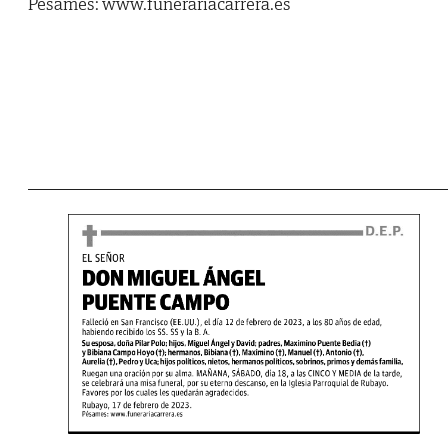
Pésames: www.funerariacarrera.es