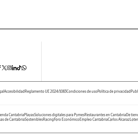
gal
Accesibilidad
Reglamento UE 2024/1083
Condiciones de uso
Política de privacidad
Publ
enda Cantabria
Playas
Soluciones digitales para Pymes
Restaurantes en Cantabria
De tien
as de Cantabria
Sostenibles
Racing
Foro Económico
Empleo Cantabria
Carlos Alcaraz
Loter