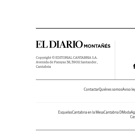
Copyright © EDITORIAL CANTABRIA S.A.
Avenida de Parayas 38, 39011 Santander ,
Cantabria
Contactar
Quiénes somos
Aviso le
Esquelas
Cantabria en la Mesa
Cantabria DModa
Ag
Cas