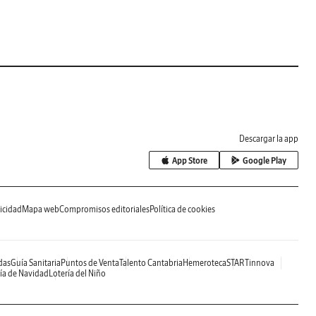
Descargar la app
App Store
Google Play
icidad
Mapa web
Compromisos editoriales
Política de cookies
das
Guía Sanitaria
Puntos de Venta
Talento Cantabria
Hemeroteca
STARTinnova
ía de Navidad
Lotería del Niño