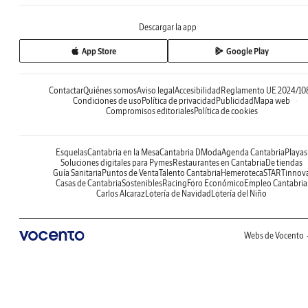
Descargar la app
App Store
Google Play
Contactar
Quiénes somos
Aviso legal
Accesibilidad
Reglamento UE 2024/10
Condiciones de uso
Política de privacidad
Publicidad
Mapa web
Compromisos editoriales
Política de cookies
Esquelas
Cantabria en la Mesa
Cantabria DModa
Agenda Cantabria
Playas
Soluciones digitales para Pymes
Restaurantes en Cantabria
De tiendas
Guía Sanitaria
Puntos de Venta
Talento Cantabria
Hemeroteca
STARTinnov
Casas de Cantabria
Sostenibles
Racing
Foro Económico
Empleo Cantabria
Carlos Alcaraz
Lotería de Navidad
Lotería del Niño
Webs de Vocento