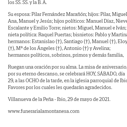
los SS. SS. y la B. A.
Su esposa: Pilar Fernández Marañón; hijos: Pilar, Miguel
Ana, Manuel y Jesús; hijos políticos: Manuel Díaz, Niev
Escalante y Emilio Torre; nietos: Miguel, Manuel e Iván;
nieta política: Raquel Puertas; bisnietos: Pablo y Martin
hermanos: Estanislao (†), Santiago (†), Manuel (†), Elo
(†), Mª de los Ángeles (†), Antonio (†) y Avelina;
hermanos políticos, sobrinos, primos y demás familia,
Ruegan una oración por su alma. La misa de aniversario
por su eterno descanso, se celebrará HOY, SÁBADO, día
29, a las OCHO de la tarde, en la iglesia parroquial de Ibi
Favores por los cuales les quedarán agradecidos.
Villanueva de la Peña - Ibio, 29 de mayo de 2021.
www.funerarialamontanesa.com