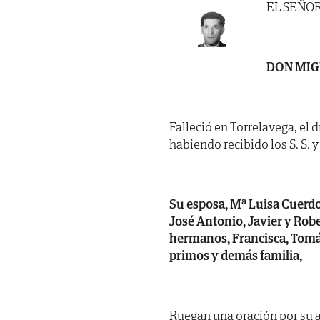
EL SEÑO
DON MIG
Falleció en Torrelavega, el d
habiendo recibido los S. S. y 
Su esposa, Mª Luisa Cuerdo
José Antonio, Javier y Robe
hermanos, Francisca, Tomás
primos y demás familia,
Ruegan una oración por su 