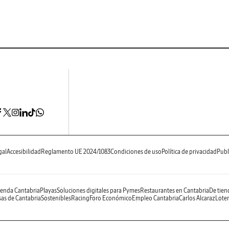
gal
Accesibilidad
Reglamento UE 2024/1083
Condiciones de uso
Política de privacidad
Publ
enda Cantabria
Playas
Soluciones digitales para Pymes
Restaurantes en Cantabria
De tien
as de Cantabria
Sostenibles
Racing
Foro Económico
Empleo Cantabria
Carlos Alcaraz
Loter