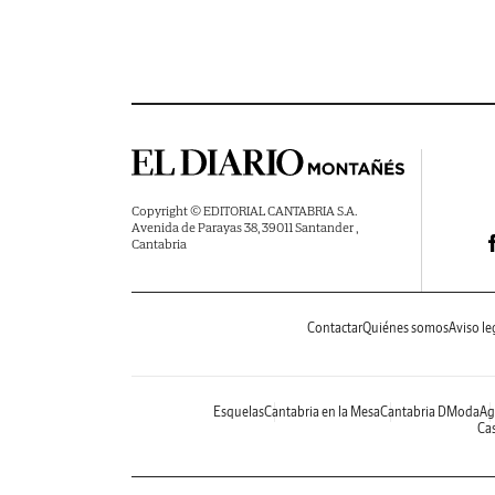
Copyright © EDITORIAL CANTABRIA S.A.
Avenida de Parayas 38, 39011 Santander ,
Cantabria
Contactar
Quiénes somos
Aviso le
Esquelas
Cantabria en la Mesa
Cantabria DModa
Ag
Cas