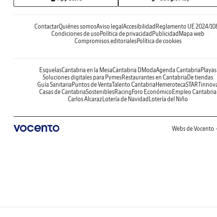
Contactar
Quiénes somos
Aviso legal
Accesibilidad
Reglamento UE 2024/10
Condiciones de uso
Política de privacidad
Publicidad
Mapa web
Compromisos editoriales
Política de cookies
Esquelas
Cantabria en la Mesa
Cantabria DModa
Agenda Cantabria
Playas
Soluciones digitales para Pymes
Restaurantes en Cantabria
De tiendas
Guía Sanitaria
Puntos de Venta
Talento Cantabria
Hemeroteca
STARTinnov
Casas de Cantabria
Sostenibles
Racing
Foro Económico
Empleo Cantabria
Carlos Alcaraz
Lotería de Navidad
Lotería del Niño
Webs de Vocento