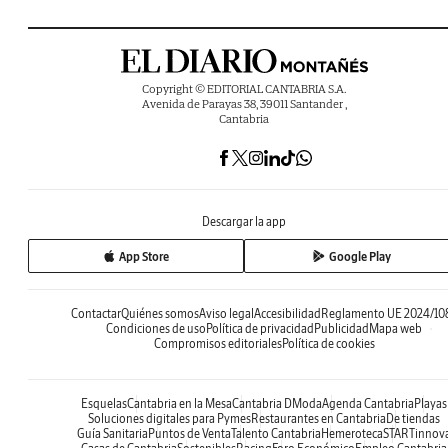
Copyright © EDITORIAL CANTABRIA S.A.
Avenida de Parayas 38, 39011 Santander ,
Cantabria
Descargar la app
App Store
Google Play
Contactar
Quiénes somos
Aviso legal
Accesibilidad
Reglamento UE 2024/10
Condiciones de uso
Política de privacidad
Publicidad
Mapa web
Compromisos editoriales
Política de cookies
Esquelas
Cantabria en la Mesa
Cantabria DModa
Agenda Cantabria
Playas
Soluciones digitales para Pymes
Restaurantes en Cantabria
De tiendas
Guía Sanitaria
Puntos de Venta
Talento Cantabria
Hemeroteca
STARTinnov