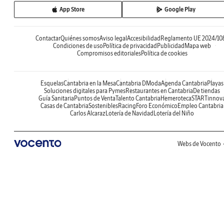
App Store
Google Play
Contactar
Quiénes somos
Aviso legal
Accesibilidad
Reglamento UE 2024/10
Condiciones de uso
Política de privacidad
Publicidad
Mapa web
Compromisos editoriales
Política de cookies
Esquelas
Cantabria en la Mesa
Cantabria DModa
Agenda Cantabria
Playas
Soluciones digitales para Pymes
Restaurantes en Cantabria
De tiendas
Guía Sanitaria
Puntos de Venta
Talento Cantabria
Hemeroteca
STARTinnov
Casas de Cantabria
Sostenibles
Racing
Foro Económico
Empleo Cantabria
Carlos Alcaraz
Lotería de Navidad
Lotería del Niño
Webs de Vocento