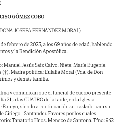
R
CISO GÓMEZ COBO
E DOÑA JOSEFA FERNÁNDEZ MORAL)
0 de febrero de 2023, a los 69 años de edad, habiendo
ntos y la Bendición Apostólica.
ico: Manuel Jesús Saiz Calvo. Nieta: María Eugenia.
e (†). Madre política: Eulalia Moral (Vda. de Don
rimos y demás familia,
alma y comunican que el funeral de cuerpo presente
 21, a las CUATRO de la tarde, en la Iglesia
e Bareyo, siendo a continuación su traslado para su
e Ciriego - Santander. Favores por los cuales
torio: Tanatorio Hnos. Menezo de Santoña. Tfno: 942