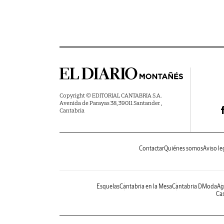
Copyright © EDITORIAL CANTABRIA S.A.
Avenida de Parayas 38, 39011 Santander ,
Cantabria
Contactar
Quiénes somos
Aviso le
Esquelas
Cantabria en la Mesa
Cantabria DModa
Ag
Cas