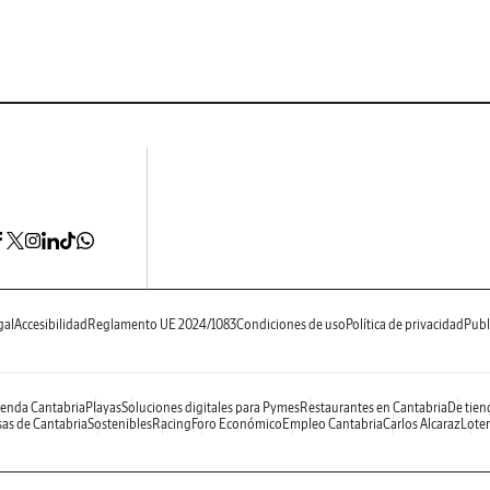
gal
Accesibilidad
Reglamento UE 2024/1083
Condiciones de uso
Política de privacidad
Publ
enda Cantabria
Playas
Soluciones digitales para Pymes
Restaurantes en Cantabria
De tien
as de Cantabria
Sostenibles
Racing
Foro Económico
Empleo Cantabria
Carlos Alcaraz
Loter