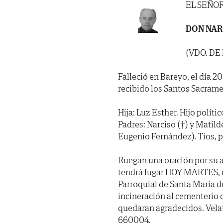
EL SEÑO
DON NAR
(VDO. D
Falleció en Bareyo, el día 2
recibido los Santos Sacrame
Hija: Luz Esther. Hijo polít
Padres: Narciso (†) y Matild
Eugenio Fernández). Tíos, p
Ruegan una oración por su 
tendrá lugar HOY MARTES, día
Parroquial de Santa María d
incineración al cementerio d
quedaran agradecidos. Vela
660004.