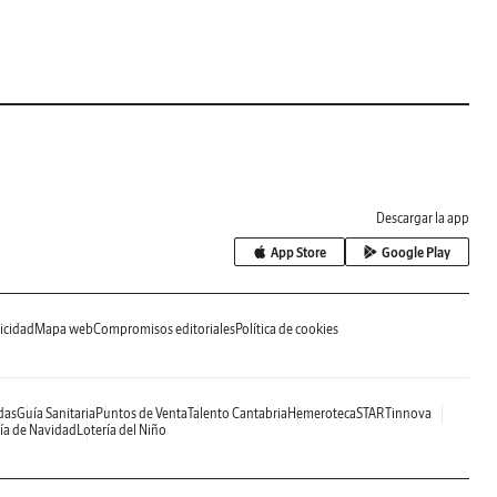
Descargar la app
App Store
Google Play
icidad
Mapa web
Compromisos editoriales
Política de cookies
das
Guía Sanitaria
Puntos de Venta
Talento Cantabria
Hemeroteca
STARTinnova
ía de Navidad
Lotería del Niño