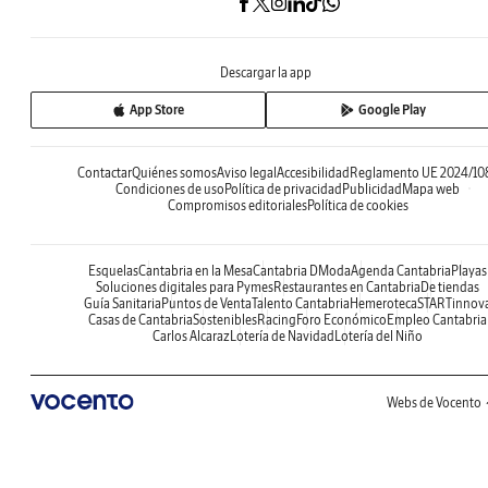
Descargar la app
App Store
Google Play
Contactar
Quiénes somos
Aviso legal
Accesibilidad
Reglamento UE 2024/10
Condiciones de uso
Política de privacidad
Publicidad
Mapa web
Compromisos editoriales
Política de cookies
Esquelas
Cantabria en la Mesa
Cantabria DModa
Agenda Cantabria
Playas
Soluciones digitales para Pymes
Restaurantes en Cantabria
De tiendas
Guía Sanitaria
Puntos de Venta
Talento Cantabria
Hemeroteca
STARTinnov
Casas de Cantabria
Sostenibles
Racing
Foro Económico
Empleo Cantabria
Carlos Alcaraz
Lotería de Navidad
Lotería del Niño
Webs de Vocento