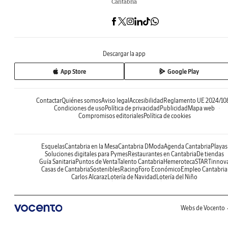
Cantabria
Descargar la app
App Store
Google Play
Contactar
Quiénes somos
Aviso legal
Accesibilidad
Reglamento UE 2024/10
Condiciones de uso
Política de privacidad
Publicidad
Mapa web
Compromisos editoriales
Política de cookies
Esquelas
Cantabria en la Mesa
Cantabria DModa
Agenda Cantabria
Playas
Soluciones digitales para Pymes
Restaurantes en Cantabria
De tiendas
Guía Sanitaria
Puntos de Venta
Talento Cantabria
Hemeroteca
STARTinnov
Casas de Cantabria
Sostenibles
Racing
Foro Económico
Empleo Cantabria
Carlos Alcaraz
Lotería de Navidad
Lotería del Niño
Webs de Vocento