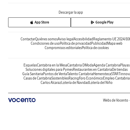
Descargar la app
App Store
Google Play
Contactar
Quiénes somos
Aviso legal
Accesibilidad
Reglamento UE 2024/10
Condiciones de uso
Política de privacidad
Publicidad
Mapa web
Compromisos editoriales
Política de cookies
Esquelas
Cantabria en la Mesa
Cantabria DModa
Agenda Cantabria
Playas
Soluciones digitales para Pymes
Restaurantes en Cantabria
De tiendas
Guía Sanitaria
Puntos de Venta
Talento Cantabria
Hemeroteca
STARTinnov
Casas de Cantabria
Sostenibles
Racing
Foro Económico
Empleo Cantabria
Carlos Alcaraz
Lotería de Navidad
Lotería del Niño
Webs de Vocento