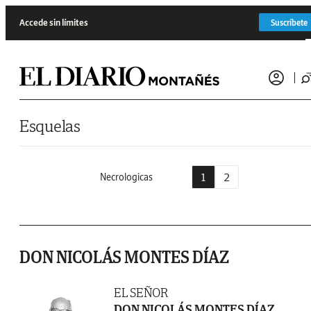
Saltar al contenido
Accede sin límites
Suscríbete
Esquelas
1
2
Necrologicas
DON NICOLÁS MONTES DÍAZ
EL SEÑOR
DON NICOLÁS MONTES DÍAZ