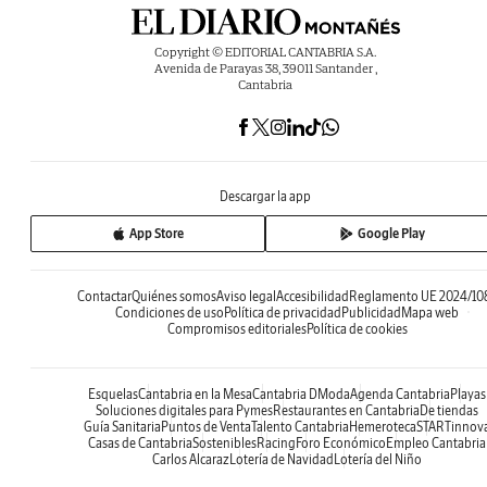
Copyright © EDITORIAL CANTABRIA S.A.
Avenida de Parayas 38, 39011 Santander ,
Cantabria
Descargar la app
App Store
Google Play
Contactar
Quiénes somos
Aviso legal
Accesibilidad
Reglamento UE 2024/10
Condiciones de uso
Política de privacidad
Publicidad
Mapa web
Compromisos editoriales
Política de cookies
Esquelas
Cantabria en la Mesa
Cantabria DModa
Agenda Cantabria
Playas
Soluciones digitales para Pymes
Restaurantes en Cantabria
De tiendas
Guía Sanitaria
Puntos de Venta
Talento Cantabria
Hemeroteca
STARTinnov
Casas de Cantabria
Sostenibles
Racing
Foro Económico
Empleo Cantabria
Carlos Alcaraz
Lotería de Navidad
Lotería del Niño