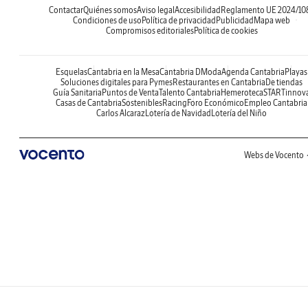
Contactar
Quiénes somos
Aviso legal
Accesibilidad
Reglamento UE 2024/10
Condiciones de uso
Política de privacidad
Publicidad
Mapa web
Compromisos editoriales
Política de cookies
Esquelas
Cantabria en la Mesa
Cantabria DModa
Agenda Cantabria
Playas
Soluciones digitales para Pymes
Restaurantes en Cantabria
De tiendas
Guía Sanitaria
Puntos de Venta
Talento Cantabria
Hemeroteca
STARTinnov
Casas de Cantabria
Sostenibles
Racing
Foro Económico
Empleo Cantabria
Carlos Alcaraz
Lotería de Navidad
Lotería del Niño
Webs de Vocento