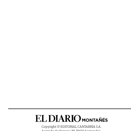
Copyright © EDITORIAL CANTABRIA S.A.
Avenida de Parayas 38, 39011 Santander ,