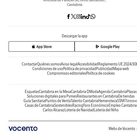
Cantabria
Descargar la app
App Store
Google Play
Contactar
Quiénes somos
Aviso legal
Accesibilidad
Reglamento UE 2024/10
Condiciones de uso
Política de privacidad
Publicidad
Mapa web
Compromisos editoriales
Política de cookies
Esquelas
Cantabria en la Mesa
Cantabria DModa
Agenda Cantabria
Playas
Soluciones digitales para Pymes
Restaurantes en Cantabria
De tiendas
Guía Sanitaria
Puntos de Venta
Talento Cantabria
Hemeroteca
STARTinnov
Casas de Cantabria
Sostenibles
Racing
Foro Económico
Empleo Cantabria
Carlos Alcaraz
Lotería de Navidad
Lotería del Niño
Webs de Vocento