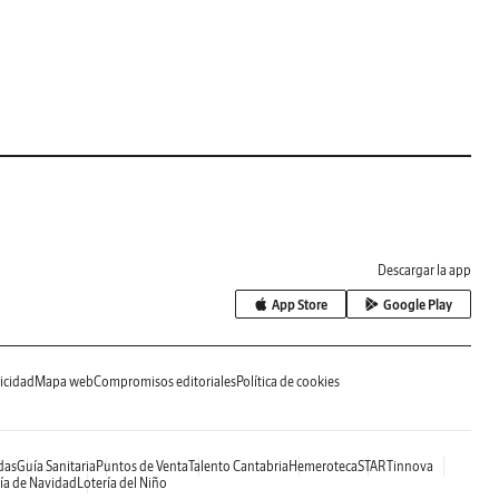
Descargar la app
App Store
Google Play
icidad
Mapa web
Compromisos editoriales
Política de cookies
das
Guía Sanitaria
Puntos de Venta
Talento Cantabria
Hemeroteca
STARTinnova
ía de Navidad
Lotería del Niño