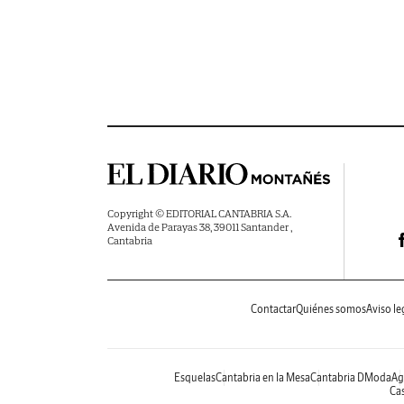
Copyright © EDITORIAL CANTABRIA S.A.
Avenida de Parayas 38, 39011 Santander ,
Cantabria
Contactar
Quiénes somos
Aviso le
Esquelas
Cantabria en la Mesa
Cantabria DModa
Ag
Cas