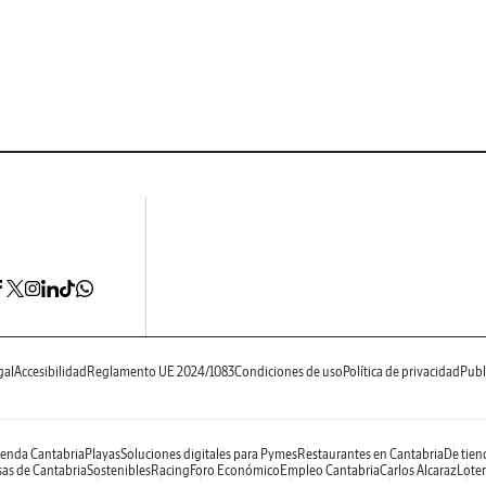
gal
Accesibilidad
Reglamento UE 2024/1083
Condiciones de uso
Política de privacidad
Publ
enda Cantabria
Playas
Soluciones digitales para Pymes
Restaurantes en Cantabria
De tien
as de Cantabria
Sostenibles
Racing
Foro Económico
Empleo Cantabria
Carlos Alcaraz
Loter