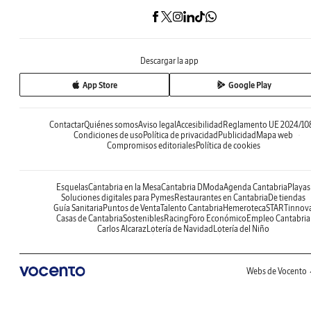
Descargar la app
App Store
Google Play
Contactar
Quiénes somos
Aviso legal
Accesibilidad
Reglamento UE 2024/10
Condiciones de uso
Política de privacidad
Publicidad
Mapa web
Compromisos editoriales
Política de cookies
Esquelas
Cantabria en la Mesa
Cantabria DModa
Agenda Cantabria
Playas
Soluciones digitales para Pymes
Restaurantes en Cantabria
De tiendas
Guía Sanitaria
Puntos de Venta
Talento Cantabria
Hemeroteca
STARTinnov
Casas de Cantabria
Sostenibles
Racing
Foro Económico
Empleo Cantabria
Carlos Alcaraz
Lotería de Navidad
Lotería del Niño
Webs de Vocento