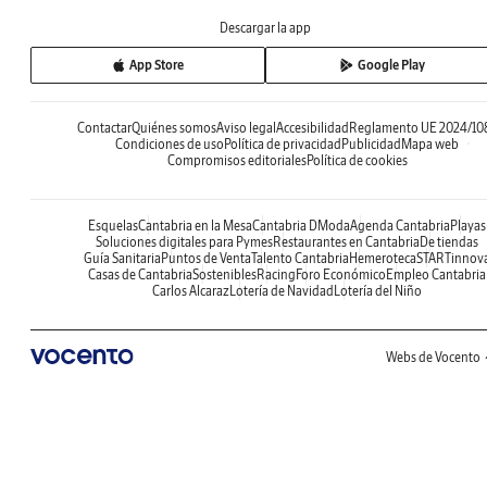
Descargar la app
App Store
Google Play
Contactar
Quiénes somos
Aviso legal
Accesibilidad
Reglamento UE 2024/10
Condiciones de uso
Política de privacidad
Publicidad
Mapa web
Compromisos editoriales
Política de cookies
Esquelas
Cantabria en la Mesa
Cantabria DModa
Agenda Cantabria
Playas
Soluciones digitales para Pymes
Restaurantes en Cantabria
De tiendas
Guía Sanitaria
Puntos de Venta
Talento Cantabria
Hemeroteca
STARTinnov
Casas de Cantabria
Sostenibles
Racing
Foro Económico
Empleo Cantabria
Carlos Alcaraz
Lotería de Navidad
Lotería del Niño
Webs de Vocento