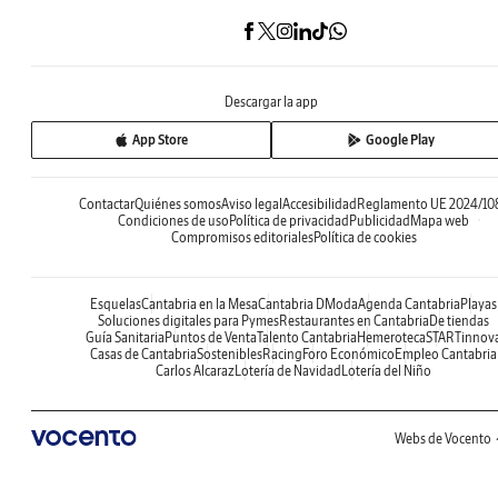
Descargar la app
App Store
Google Play
Contactar
Quiénes somos
Aviso legal
Accesibilidad
Reglamento UE 2024/10
Condiciones de uso
Política de privacidad
Publicidad
Mapa web
Compromisos editoriales
Política de cookies
Esquelas
Cantabria en la Mesa
Cantabria DModa
Agenda Cantabria
Playas
Soluciones digitales para Pymes
Restaurantes en Cantabria
De tiendas
Guía Sanitaria
Puntos de Venta
Talento Cantabria
Hemeroteca
STARTinnov
Casas de Cantabria
Sostenibles
Racing
Foro Económico
Empleo Cantabria
Carlos Alcaraz
Lotería de Navidad
Lotería del Niño
Webs de Vocento