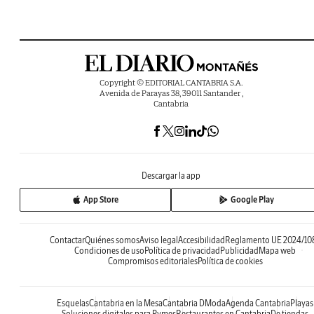
Copyright © EDITORIAL CANTABRIA S.A.
Avenida de Parayas 38, 39011 Santander ,
Cantabria
Descargar la app
App Store
Google Play
Contactar
Quiénes somos
Aviso legal
Accesibilidad
Reglamento UE 2024/10
Condiciones de uso
Política de privacidad
Publicidad
Mapa web
Compromisos editoriales
Política de cookies
Esquelas
Cantabria en la Mesa
Cantabria DModa
Agenda Cantabria
Playas
Soluciones digitales para Pymes
Restaurantes en Cantabria
De tiendas