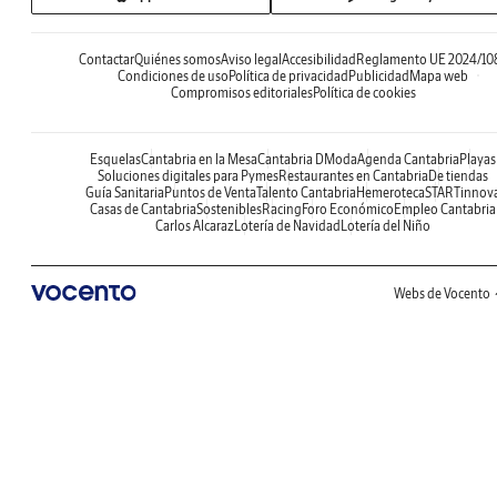
Contactar
Quiénes somos
Aviso legal
Accesibilidad
Reglamento UE 2024/10
Condiciones de uso
Política de privacidad
Publicidad
Mapa web
Compromisos editoriales
Política de cookies
Esquelas
Cantabria en la Mesa
Cantabria DModa
Agenda Cantabria
Playas
Soluciones digitales para Pymes
Restaurantes en Cantabria
De tiendas
Guía Sanitaria
Puntos de Venta
Talento Cantabria
Hemeroteca
STARTinnov
Casas de Cantabria
Sostenibles
Racing
Foro Económico
Empleo Cantabria
Carlos Alcaraz
Lotería de Navidad
Lotería del Niño
Webs de Vocento