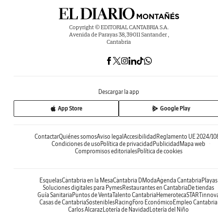
Copyright © EDITORIAL CANTABRIA S.A.
Avenida de Parayas 38, 39011 Santander ,
Cantabria
Descargar la app
App Store
Google Play
Contactar
Quiénes somos
Aviso legal
Accesibilidad
Reglamento UE 2024/10
Condiciones de uso
Política de privacidad
Publicidad
Mapa web
Compromisos editoriales
Política de cookies
Esquelas
Cantabria en la Mesa
Cantabria DModa
Agenda Cantabria
Playas
Soluciones digitales para Pymes
Restaurantes en Cantabria
De tiendas
Guía Sanitaria
Puntos de Venta
Talento Cantabria
Hemeroteca
STARTinnov
Casas de Cantabria
Sostenibles
Racing
Foro Económico
Empleo Cantabria
Carlos Alcaraz
Lotería de Navidad
Lotería del Niño