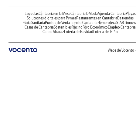
Esquelas
Cantabria en la Mesa
Cantabria DModa
Agenda Cantabria
Playas
Soluciones digitales para Pymes
Restaurantes en Cantabria
De tiendas
Guía Sanitaria
Puntos de Venta
Talento Cantabria
Hemeroteca
STARTinnov
Casas de Cantabria
Sostenibles
Racing
Foro Económico
Empleo Cantabria
Carlos Alcaraz
Lotería de Navidad
Lotería del Niño
Webs de Vocento