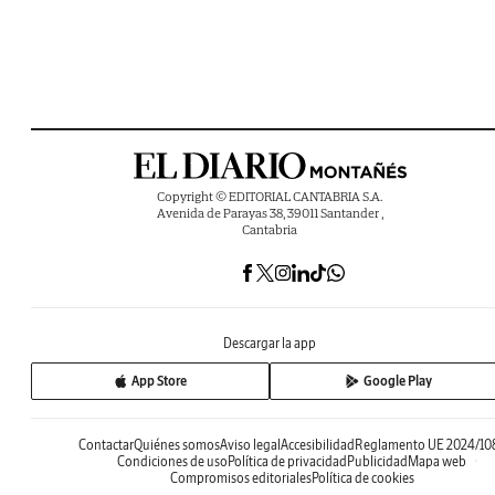
Copyright © EDITORIAL CANTABRIA S.A.
Avenida de Parayas 38, 39011 Santander ,
Cantabria
Descargar la app
App Store
Google Play
Contactar
Quiénes somos
Aviso legal
Accesibilidad
Reglamento UE 2024/10
Condiciones de uso
Política de privacidad
Publicidad
Mapa web
Compromisos editoriales
Política de cookies