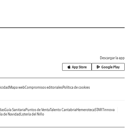
Descargar la app
App Store
Google Play
icidad
Mapa web
Compromisos editoriales
Política de cookies
das
Guía Sanitaria
Puntos de Venta
Talento Cantabria
Hemeroteca
STARTinnova
ía de Navidad
Lotería del Niño