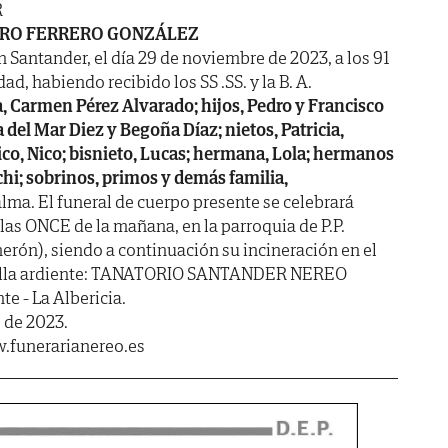
R
RO FERRERO GONZÁLEZ
n Santander, el día 29 de noviembre de 2023, a los 91
ad, habiendo recibido los SS .SS. y la B. A.
, Carmen Pérez Alvarado; hijos, Pedro y Francisco
ía del Mar Diez y Begoña Díaz; nietos, Patricia,
tico, Nico; bisnieto, Lucas; hermana, Lola; hermanos
chi; sobrinos, primos y demás familia,
lma. El funeral de cuerpo presente se celebrará
as ONCE de la mañana, en la parroquia de P.P.
merón), siendo a continuación su incineración en el
apilla ardiente: TANATORIO SANTANDER NEREO
te - La Albericia.
 de 2023.
.funerarianereo.es