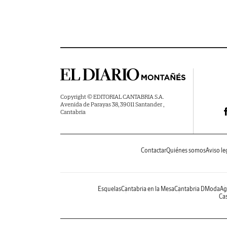
Copyright © EDITORIAL CANTABRIA S.A.
Avenida de Parayas 38, 39011 Santander ,
Cantabria
Contactar
Quiénes somos
Aviso le
Esquelas
Cantabria en la Mesa
Cantabria DModa
Ag
Cas