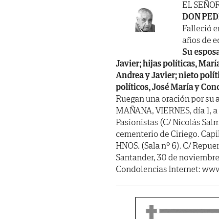
EL SEÑO
DON PED
Falleció e
años de ed
Su esposa
Javier; hijas políticas, Mar
Andrea y Javier; nieto polí
políticos, José María y Con
Ruegan una oración por su a
MAÑANA, VIERNES, día 1, a l
Pasionistas (C/ Nicolás Sal
cementerio de Ciriego. C
HNOS. (Sala nº 6). C/ Repuen
Santander, 30 de noviembre
Condolencias Internet: www