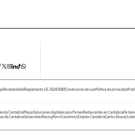
gal
Accesibilidad
Reglamento UE 2024/1083
Condiciones de uso
Política de privacidad
Publ
enda Cantabria
Playas
Soluciones digitales para Pymes
Restaurantes en Cantabria
De tien
as de Cantabria
Sostenibles
Racing
Foro Económico
Empleo Cantabria
Carlos Alcaraz
Loter