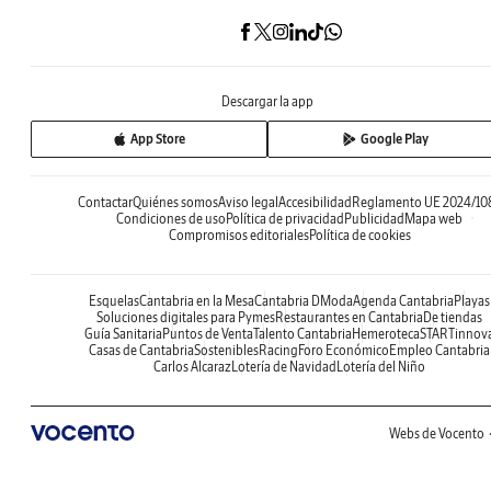
Descargar la app
App Store
Google Play
Contactar
Quiénes somos
Aviso legal
Accesibilidad
Reglamento UE 2024/10
Condiciones de uso
Política de privacidad
Publicidad
Mapa web
Compromisos editoriales
Política de cookies
Esquelas
Cantabria en la Mesa
Cantabria DModa
Agenda Cantabria
Playas
Soluciones digitales para Pymes
Restaurantes en Cantabria
De tiendas
Guía Sanitaria
Puntos de Venta
Talento Cantabria
Hemeroteca
STARTinnov
Casas de Cantabria
Sostenibles
Racing
Foro Económico
Empleo Cantabria
Carlos Alcaraz
Lotería de Navidad
Lotería del Niño
Webs de Vocento