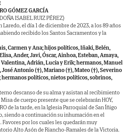
R
RO GÓMEZ GARCÍA
 DOÑA ISABEL RUIZ PÉREZ)
n Laredo, el día 1 de diciembre de 2023, a los 89 años
habiendo recibido los Santos Sacramentos y la
uis, Carmen y Ana; hijos políticos, Iñaki, Belén,
Elisa, Ander, Javi, Óscar, Ainhoa, Esteban, Amaya,
, Valentina, Adrián, Lucía y Erik; hermanos, Manuel
), José Antonio (†), Mariano (†), Mateo (†), Severino
); hermanos políticos, nietos políticos, sobrinos,
terno descanso de su alma y asistan al recibimiento
 y Misa de cuerpo presente que se celebrarán HOY,
 de la tarde, en la Iglesia Parroquial de San Íñigo
, siendo a continuación su inhumación en el
. Favores por los cuales les quedarán muy
atorio Alto Asón de Riancho-Ramales de la Victoria.