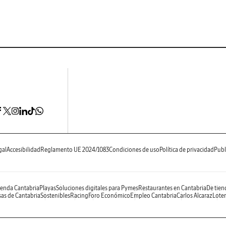
gal
Accesibilidad
Reglamento UE 2024/1083
Condiciones de uso
Política de privacidad
Publ
enda Cantabria
Playas
Soluciones digitales para Pymes
Restaurantes en Cantabria
De tien
as de Cantabria
Sostenibles
Racing
Foro Económico
Empleo Cantabria
Carlos Alcaraz
Loter