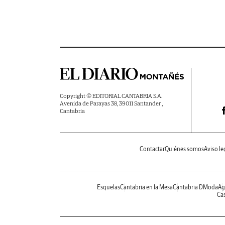
Copyright © EDITORIAL CANTABRIA S.A.
Avenida de Parayas 38, 39011 Santander ,
Cantabria
Contactar
Quiénes somos
Aviso le
Esquelas
Cantabria en la Mesa
Cantabria DModa
Ag
Cas