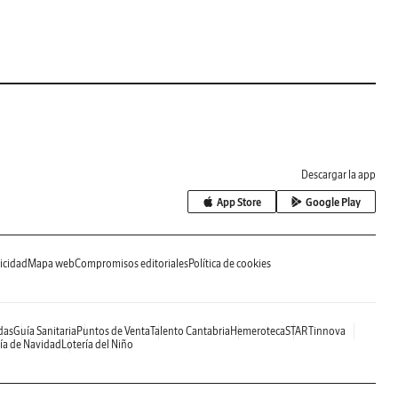
Descargar la app
App Store
Google Play
icidad
Mapa web
Compromisos editoriales
Política de cookies
das
Guía Sanitaria
Puntos de Venta
Talento Cantabria
Hemeroteca
STARTinnova
ía de Navidad
Lotería del Niño