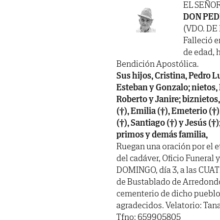
EL SEÑO
DON PED
(VDO. DE
Falleció e
de edad, 
Bendición Apostólica.
Sus hijos, Cristina, Pedro L
Esteban y Gonzalo; nietos, 
Roberto y Janire; biznietos
(†), Emilia (†), Emeterio (†
(†), Santiago (†) y Jesús (†
primos y demás familia,
Ruegan una oración por el e
del cadáver, Oficio Funeral
DOMINGO, día 3, a las CUATRO
de Bustablado de Arredondo
cementerio de dicho pueblo
agradecidos. Velatorio: Tan
Tfno: 659905805