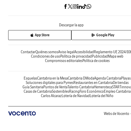
Descargar la app
App Store
Google Play
Contactar
Quiénes somos
Aviso legal
Accesibilidad
Reglamento UE 2024/10
Condiciones de uso
Política de privacidad
Publicidad
Mapa web
Compromisos editoriales
Política de cookies
Esquelas
Cantabria en la Mesa
Cantabria DModa
Agenda Cantabria
Playas
Soluciones digitales para Pymes
Restaurantes en Cantabria
De tiendas
Guía Sanitaria
Puntos de Venta
Talento Cantabria
Hemeroteca
STARTinnov
Casas de Cantabria
Sostenibles
Racing
Foro Económico
Empleo Cantabria
Carlos Alcaraz
Lotería de Navidad
Lotería del Niño
Webs de Vocento