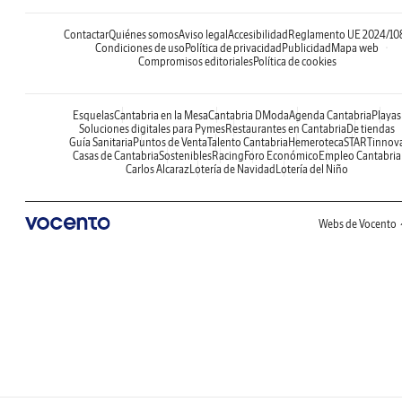
Contactar
Quiénes somos
Aviso legal
Accesibilidad
Reglamento UE 2024/10
Condiciones de uso
Política de privacidad
Publicidad
Mapa web
Compromisos editoriales
Política de cookies
Esquelas
Cantabria en la Mesa
Cantabria DModa
Agenda Cantabria
Playas
Soluciones digitales para Pymes
Restaurantes en Cantabria
De tiendas
Guía Sanitaria
Puntos de Venta
Talento Cantabria
Hemeroteca
STARTinnov
Casas de Cantabria
Sostenibles
Racing
Foro Económico
Empleo Cantabria
Carlos Alcaraz
Lotería de Navidad
Lotería del Niño
Webs de Vocento