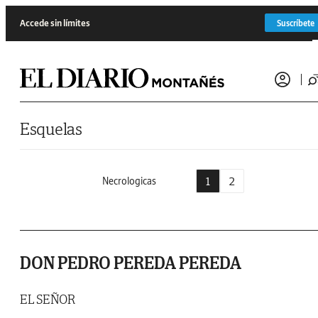
Saltar al contenido
Accede sin límites
Suscríbete
Esquelas
1
2
Necrologicas
DON PEDRO PEREDA PEREDA
EL SEÑOR