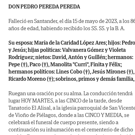
DON PEDRO PEREDA PEREDA
Falleció en Santander, el día 15 de mayo de 2023, a los 8
años de edad, habiendo recibido los SS. SS. y la B. A.
Su esposa: María de la Caridad López Ares; hijos: Pedr
y Jesús; hijas políticas: Valvanera Gómez y Violeta
Rodríguez; nietos: David, Antón y Guillén; hermanos:
Pepe (†), Paco (†), Manolita "Curri", Finita y Félix;
hermanos políticos: Lines Cobo (†), Jesús Mirones (†),
Ricardo Moreno (†); sobrinos, primos y demás familia,
Ruegan una oración por su alma. La conducción tendrá
lugar HOY MARTES, a las CINCO de la tarde, desde
Tanatorio El Alisal, a la iglesia parroquial de San Vicent
de Vioño de Piélagos, donde a las CINCO Y MEDIA, se
celebrará el funeral de cuerpo presente, siendo a
continuación su inhumación en el cementerio de dicho