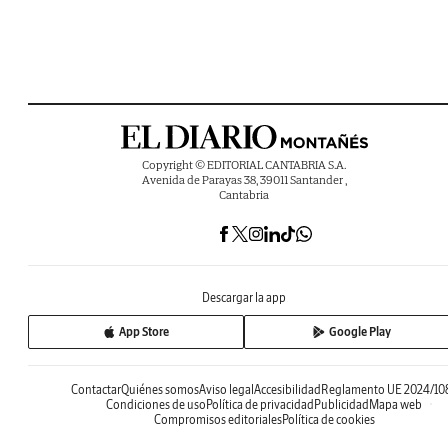
Copyright © EDITORIAL CANTABRIA S.A.
Avenida de Parayas 38, 39011 Santander ,
Cantabria
Descargar la app
App Store
Google Play
Contactar
Quiénes somos
Aviso legal
Accesibilidad
Reglamento UE 2024/10
Condiciones de uso
Política de privacidad
Publicidad
Mapa web
Compromisos editoriales
Política de cookies