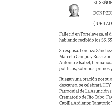
EL SEÑO
DON PED
(JUBILA
Falleció en Torrelavega, el d
habiendo recibido los SS. SS. 
Su esposa: Lorenza Sánchez G
Marcelo Campo y Rosa Gonzál
Antonio e Isabel; hermanos:
políticos, sobrinos, primos 
Ruegan una oración por su a
descanso, se celebrará HOY, V
Parroquial de La Asunción s
Crematorio de Río Cabo. Fav
Capilla Ardiente: Tanatorio 