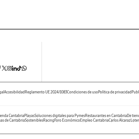
gal
Accesibilidad
Reglamento UE 2024/1083
Condiciones de uso
Política de privacidad
Publ
enda Cantabria
Playas
Soluciones digitales para Pymes
Restaurantes en Cantabria
De tien
as de Cantabria
Sostenibles
Racing
Foro Económico
Empleo Cantabria
Carlos Alcaraz
Loter