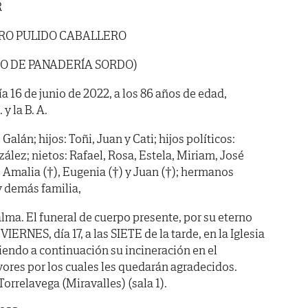
R
RO PULIDO CABALLERO
DO DE PANADERÍA SORDO)
ía 16 de junio de 2022, a los 86 años de edad,
y la B. A.
alán; hijos: Toñi, Juan y Cati; hijos políticos:
ez; nietos: Rafael, Rosa, Estela, Miriam, José
 Amalia (†), Eugenia (†) y Juan (†); hermanos
y demás familia,
lma. El funeral de cuerpo presente, por su eterno
IERNES, día 17, a las SIETE de la tarde, en la Iglesia
iendo a continuación su incineración en el
ores por los cuales les quedarán agradecidos.
Torrelavega (Miravalles) (sala 1).