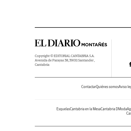
Copyright © EDITORIAL CANTABRIA S.A.
Avenida de Parayas 38, 39011 Santander ,
Cantabria
Contactar
Quiénes somos
Aviso le
Esquelas
Cantabria en la Mesa
Cantabria DModa
Ag
Cas