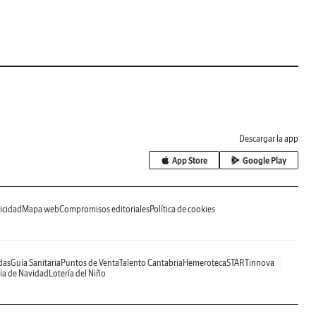
Descargar la app
App Store
Google Play
icidad
Mapa web
Compromisos editoriales
Política de cookies
das
Guía Sanitaria
Puntos de Venta
Talento Cantabria
Hemeroteca
STARTinnova
ía de Navidad
Lotería del Niño