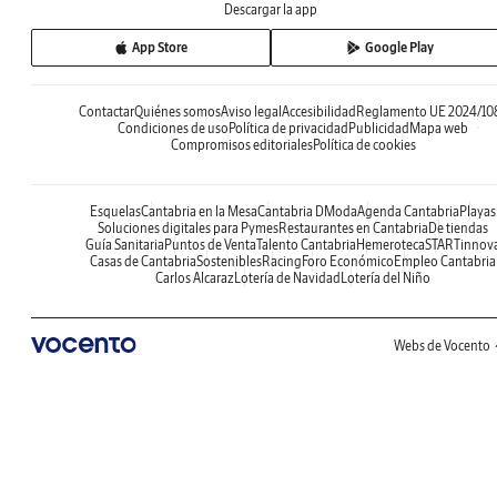
Descargar la app
App Store
Google Play
Contactar
Quiénes somos
Aviso legal
Accesibilidad
Reglamento UE 2024/10
Condiciones de uso
Política de privacidad
Publicidad
Mapa web
Compromisos editoriales
Política de cookies
Esquelas
Cantabria en la Mesa
Cantabria DModa
Agenda Cantabria
Playas
Soluciones digitales para Pymes
Restaurantes en Cantabria
De tiendas
Guía Sanitaria
Puntos de Venta
Talento Cantabria
Hemeroteca
STARTinnov
Casas de Cantabria
Sostenibles
Racing
Foro Económico
Empleo Cantabria
Carlos Alcaraz
Lotería de Navidad
Lotería del Niño
Webs de Vocento