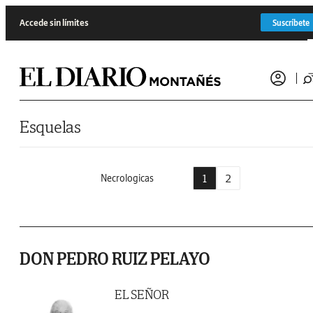
Saltar al contenido
Accede sin límites
Suscríbete
Esquelas
1
2
Necrologicas
DON PEDRO RUIZ PELAYO
EL SEÑOR