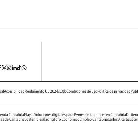
gal
Accesibilidad
Reglamento UE 2024/1083
Condiciones de uso
Política de privacidad
Publ
enda Cantabria
Playas
Soluciones digitales para Pymes
Restaurantes en Cantabria
De tien
as de Cantabria
Sostenibles
Racing
Foro Económico
Empleo Cantabria
Carlos Alcaraz
Loter