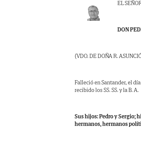
EL SEÑO
DON PED
(VDO. DE DOÑA R. ASUNCI
Falleció en Santander, el dí
recibido los SS. SS. y la B. A.
Sus hijos: Pedro y Sergio; h
hermanos, hermanos polític