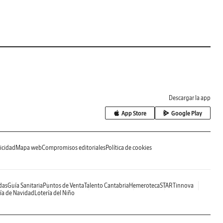
Descargar la app
App Store
Google Play
icidad
Mapa web
Compromisos editoriales
Política de cookies
das
Guía Sanitaria
Puntos de Venta
Talento Cantabria
Hemeroteca
STARTinnova
ía de Navidad
Lotería del Niño