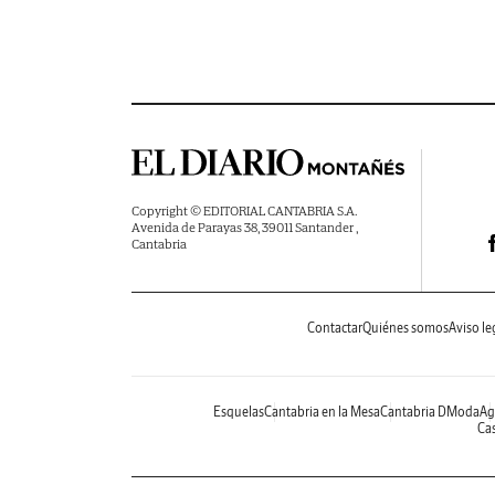
Copyright © EDITORIAL CANTABRIA S.A.
Avenida de Parayas 38, 39011 Santander ,
Cantabria
Contactar
Quiénes somos
Aviso le
Esquelas
Cantabria en la Mesa
Cantabria DModa
Ag
Cas