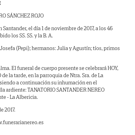
R
RO SÁNCHEZ ROJO
n Santander, el día 1 de noviembre de 2017, a los 46
do los SS. SS. y la B. A.
Josefa (Pepi); hermanos: Julia y Agustín; tíos, primos
lma. El funeral de cuerpo presente se celebrará HOY,
de la tarde, en la parroquia de Ntra. Sra. de La
, siendo a continuación su inhumación en el
apilla ardiente: TANATORIO SANTANDER NEREO
te - La Albericia.
e 2017.
.funerarianereo.es