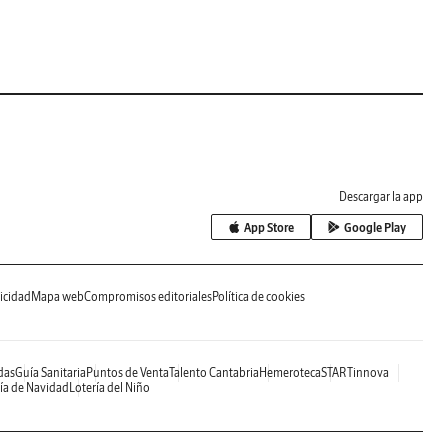
Descargar la app
App Store
Google Play
icidad
Mapa web
Compromisos editoriales
Política de cookies
das
Guía Sanitaria
Puntos de Venta
Talento Cantabria
Hemeroteca
STARTinnova
ía de Navidad
Lotería del Niño