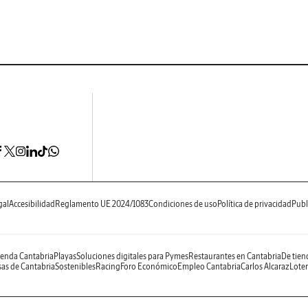
gal
Accesibilidad
Reglamento UE 2024/1083
Condiciones de uso
Política de privacidad
Publ
enda Cantabria
Playas
Soluciones digitales para Pymes
Restaurantes en Cantabria
De tien
as de Cantabria
Sostenibles
Racing
Foro Económico
Empleo Cantabria
Carlos Alcaraz
Loter