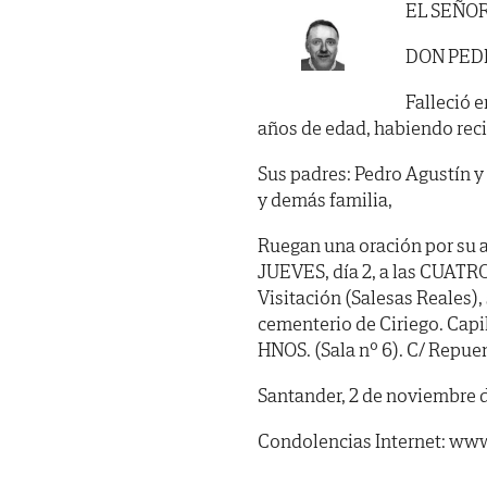
EL SEÑO
DON PED
Falleció e
años de edad, habiendo recibi
Sus padres: Pedro Agustín y 
y demás familia,
Ruegan una oración por su a
JUEVES, día 2, a las CUATRO 
Visitación (Salesas Reales)
cementerio de Ciriego. C
HNOS. (Sala nº 6). C/ Repuen
Santander, 2 de noviembre d
Condolencias Internet: www