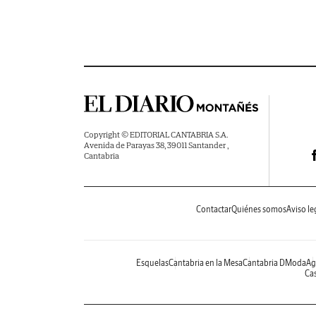
Copyright © EDITORIAL CANTABRIA S.A.
Avenida de Parayas 38, 39011 Santander ,
Cantabria
Contactar
Quiénes somos
Aviso le
Esquelas
Cantabria en la Mesa
Cantabria DModa
Ag
Cas