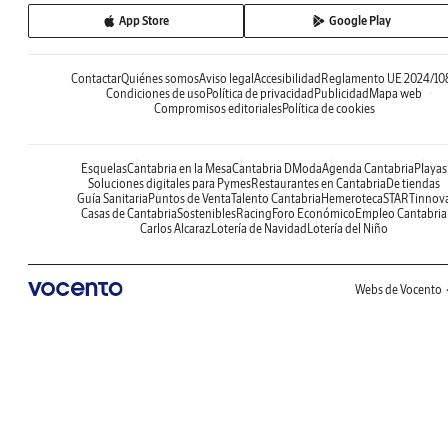
App Store
Google Play
Contactar
Quiénes somos
Aviso legal
Accesibilidad
Reglamento UE 2024/10
Condiciones de uso
Política de privacidad
Publicidad
Mapa web
Compromisos editoriales
Política de cookies
Esquelas
Cantabria en la Mesa
Cantabria DModa
Agenda Cantabria
Playas
Soluciones digitales para Pymes
Restaurantes en Cantabria
De tiendas
Guía Sanitaria
Puntos de Venta
Talento Cantabria
Hemeroteca
STARTinnov
Casas de Cantabria
Sostenibles
Racing
Foro Económico
Empleo Cantabria
Carlos Alcaraz
Lotería de Navidad
Lotería del Niño
Webs de Vocento