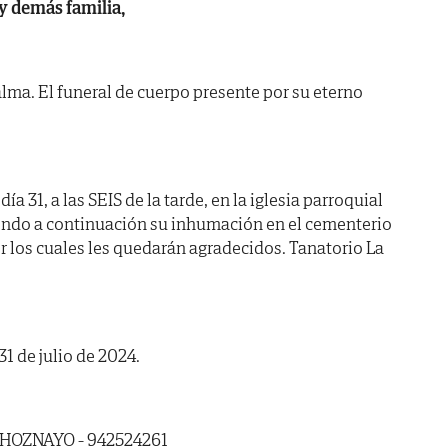
 y demás familia,
lma. El funeral de cuerpo presente por su eterno
 31, a las SEIS de la tarde, en la iglesia parroquial
endo a continuación su inhumación en el cementerio
r los cuales les quedarán agradecidos. Tanatorio La
1 de julio de 2024.
 HOZNAYO - 942524261