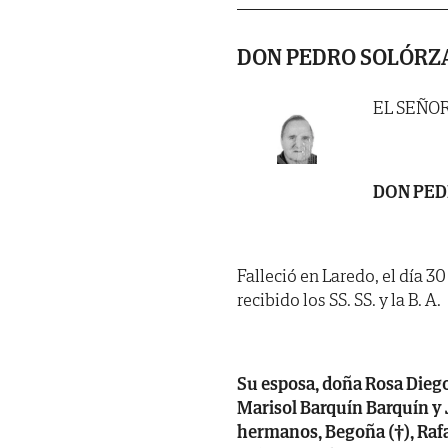
DON PEDRO SOLÓRZ
EL SEÑO
DON PED
Falleció en Laredo, el día 3
recibido los SS. SS. y la B. A.
Su esposa, doña Rosa Diego 
Marisol Barquín Barquín y J
hermanos, Begoña (†), Rafae