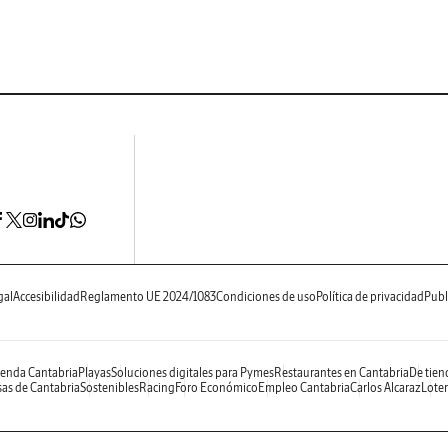
gal
Accesibilidad
Reglamento UE 2024/1083
Condiciones de uso
Política de privacidad
Publ
enda Cantabria
Playas
Soluciones digitales para Pymes
Restaurantes en Cantabria
De tien
as de Cantabria
Sostenibles
Racing
Foro Económico
Empleo Cantabria
Carlos Alcaraz
Loter