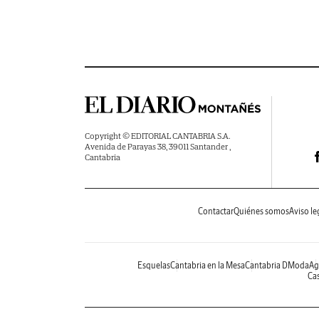
Copyright © EDITORIAL CANTABRIA S.A.
Avenida de Parayas 38, 39011 Santander ,
Cantabria
Contactar
Quiénes somos
Aviso le
Esquelas
Cantabria en la Mesa
Cantabria DModa
Ag
Cas