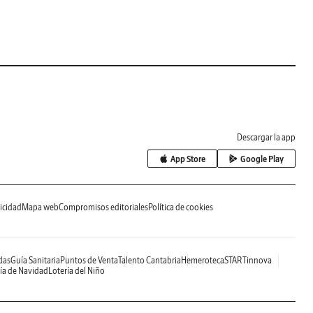
Descargar la app
App Store
Google Play
icidad
Mapa web
Compromisos editoriales
Política de cookies
das
Guía Sanitaria
Puntos de Venta
Talento Cantabria
Hemeroteca
STARTinnova
ía de Navidad
Lotería del Niño