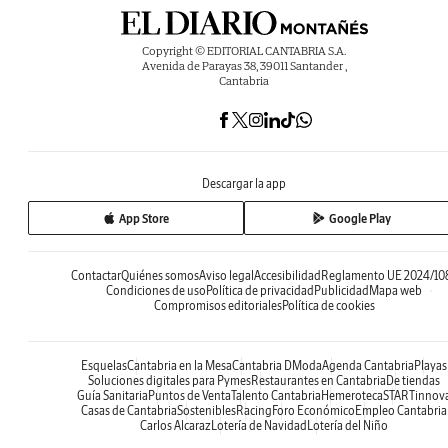
Copyright © EDITORIAL CANTABRIA S.A.
Avenida de Parayas 38, 39011 Santander ,
Cantabria
Descargar la app
App Store
Google Play
Contactar
Quiénes somos
Aviso legal
Accesibilidad
Reglamento UE 2024/10
Condiciones de uso
Política de privacidad
Publicidad
Mapa web
Compromisos editoriales
Política de cookies
Esquelas
Cantabria en la Mesa
Cantabria DModa
Agenda Cantabria
Playas
Soluciones digitales para Pymes
Restaurantes en Cantabria
De tiendas
Guía Sanitaria
Puntos de Venta
Talento Cantabria
Hemeroteca
STARTinnov
Casas de Cantabria
Sostenibles
Racing
Foro Económico
Empleo Cantabria
Carlos Alcaraz
Lotería de Navidad
Lotería del Niño