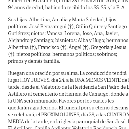
Falleció en El Astillero, el día 23 de marzo de 2016, a los
94 años de edad, habiendo recibido los SS. SS. y la B. A.
Sus hijas: Albertina, Amalia y María Soledad; hijos
políticos: José Berasategui (†), Otilio Quirce y Santiago
Gutiérrez; nietos: Vanesa, Lorena, José, Ana, Javier,
Alejandro y Santiago; bisnietos: Alba y Hugo; hermanos
Albertina (†), Francisco (†), Ángel (†), Gregoria y Jesús
(†); nietos políticos; hermanos políticos; sobrinos;
primos y demás familia,
Ruegan una oración por su alma. La conducción tendrá
lugar HOY, JUEVES, día 24, a la UNA MENOS VEINTE de 
tarde, desde el Velatorio de la Residencia San Pedro de 
Astillero al cementerio de Herrera de Camargo, donde a
la UNA será inhumado. Favores por los cuales les
quedarán agradecidos. El funeral por su eterno descans
se celebrará, el PRÓXIMO LUNES, día 28, a las CUATRO 
MEDIA de la tarde, en la iglesia parroquial de San José 
El Astillero. Capilla Ardiente: Velatorio Residencia San